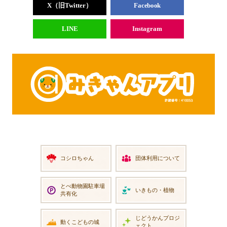
X（旧Twitter）
Facebook
LINE
Instagram
コシロちゃん
団体利用について
とべ動物園
駐車場
いきもの・植物
共有化
じどうかん
プロジ
動くこどもの城
ェクト