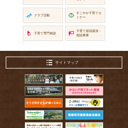
すこやか
子育てセ
クラブ活動
ミナー
子育て巡回講演
・
子育て専門相談
相談事業
サイトマップ