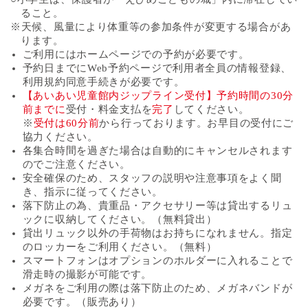
ること。
※天候、風量により体重等の参加条件が変更する場合があ
ります。
ご利用にはホームページでの予約が必要です。
予約日までにWeb予約ページで利用者全員の情報登録、
利用規約同意手続きが必要です。
【あいあい児童館内ジップライン受付】予約時間の30分
前までに
受付・料金支払を
完了
してください。
※
受付は60分前
から行っております。お早目の受付にご
協力ください。
各集合時間を過ぎた場合は自動的にキャンセルされます
のでご注意ください。
安全確保のため、スタッフの説明や注意事項をよく聞
き、指示に従ってください。
落下防止の為、貴重品・アクセサリー等は貸出するリュ
ックに収納してください。（無料貸出）
貸出リュック以外の手荷物はお持ちになれません。指定
のロッカーをご利用ください。（無料）
スマートフォンはオプションのホルダーに入れることで
滑走時の撮影が可能です。
メガネをご利用の際は落下防止のため、メガネバンドが
必要です。（販売あり）