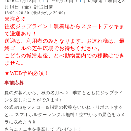
7月18日（
土
）～9月26日（
土
）の毎週土曜日と8
2026年
月14日（金）計12日間
18:00～20:30（最終受付／20:00）
※注意※
往復ジップライン！装着場からスタートデッキま
で送迎あり！
送迎は、利用者のみとなります。お連れ様は、最
終ゴールの芝生広場でお待ちください。
こどもの城滑走後、とべ動物園内での移動はでき
ません。
★WEB予約必須！
事前応募
夏の夕暮れから、秋の名月へ☽ 季節とともにジップライ
ンを楽しむことができます♪
公式SNSをフォロー＆指定の投稿をいいね・リポストする
と… スマホホルダーレンタル無料！空中からの景色をカメ
ラに収めよう📱
さらにチェキを撮影してプレゼント！