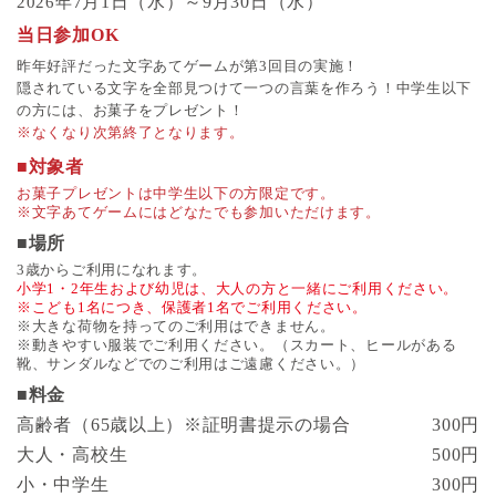
7月1日（水）～9月30日（水）
2026年
当日参加OK
昨年好評だった文字あてゲームが第3回目の実施！
隠されている文字を全部見つけて一つの言葉を作ろう！中学生以下
の方には、お菓子をプレゼント！
※なくなり次第終了となります。
■対象者
お菓子プレゼントは中学生以下の方限定です。
※文字あてゲームにはどなたでも参加いただけます。
■場所
3歳からご利用になれます。
小学1・2年生および幼児は、大人の方と一緒にご利用ください。
※こども1名につき、保護者1名でご利用ください。
※大きな荷物を持ってのご利用はできません。
※動きやすい服装でご利用ください。（スカート、ヒールがある
靴、サンダルなどでのご利用はご遠慮ください。）
■料金
高齢者（65歳以上）※証明書提示の場合
300円
大人・高校生
500円
小・中学生
300円