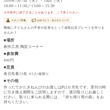
7月7日（火）・14日（火）
2026年
10:00～11:30／13:00～15:30
※午前中に終了することがあります。ご了承ください。
スタンプ対象
おめでとう・ありがとうパス
陶板に子どもさんの手形や足形をとって成長記念プレートを作りま
せんか？
■場所
創作工房 陶芸コーナー
■参加費
400円
■定員
各日先着15名
※1人1枚限り
■その他
作ったてがたきねんびのお渡しは約2か月先です。受付の時
に引き換え期間をご説明しますので、後日取りにお越しく
ださい。取りに来られる際には、『持ち帰り用の袋』をお
持ちください。