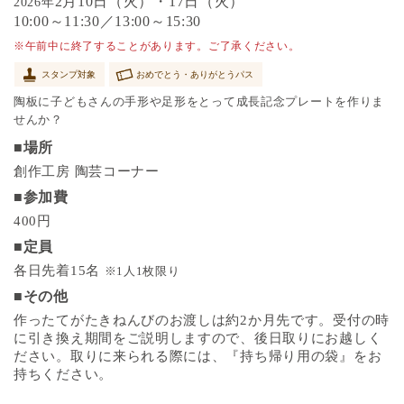
2月10日（火）・17日（火）
2026年
10:00～11:30／13:00～15:30
※午前中に終了することがあります。ご了承ください。
スタンプ対象
おめでとう・ありがとうパス
陶板に子どもさんの手形や足形をとって成長記念プレートを作りま
せんか？
■場所
創作工房 陶芸コーナー
■参加費
400円
■定員
各日先着15名
※1人1枚限り
■その他
作ったてがたきねんびのお渡しは約2か月先です。受付の時
に引き換え期間をご説明しますので、後日取りにお越しく
ださい。取りに来られる際には、『持ち帰り用の袋』をお
持ちください。