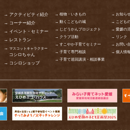
→ 植物・いきもの
→ お知ら
→ アクティビティ紹介
→ 動くこどもの城
→ こども
→ コーナー紹介
→ じどうかんプロジェクト
→ 愛媛の
→ イベント・セミナー
→ クラブ活動
→ リンク
→ レストラン
→ すこやか子育てセミナー
→ お問い
→
マスコットキャラクター
→ 子育て専門相談
→ 個人情
コシロちゃん
→ 子育て巡回講演・相談事業
→ コシロショップ