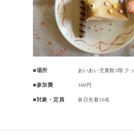
■場所
あいあい児童館3階 ク
■参加費
300円
■対象・定員
各日先着50名