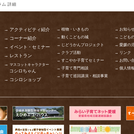
ム 詳細
→ 植物・いきもの
→ お知ら
→ アクティビティ紹介
→ 動くこどもの城
→ こども
→ コーナー紹介
→ じどうかんプロジェクト
→ 愛媛の
→ イベント・セミナー
→ クラブ活動
→ リンク
→ レストラン
→ すこやか子育てセミナー
→ お問い
→
マスコットキャラクター
→ 子育て専門相談
→ 個人情
コシロちゃん
→ 子育て巡回講演・相談事業
→ コシロショップ