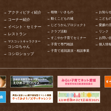
→ 植物・いきもの
→ お知ら
→ アクティビティ紹介
→ 動くこどもの城
→ こども
→ コーナー紹介
→ じどうかんプロジェクト
→ 愛媛の
→ イベント・セミナー
→ クラブ活動
→ リンク
→ レストラン
→ すこやか子育てセミナー
→ お問い
→
マスコットキャラクター
→ 子育て専門相談
→ 個人情
コシロちゃん
→ 子育て巡回講演・相談事業
→ コシロショップ