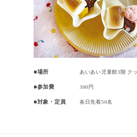
■場所
あいあい児童館3階 ク
■参加費
300円
■対象・定員
各日先着50名