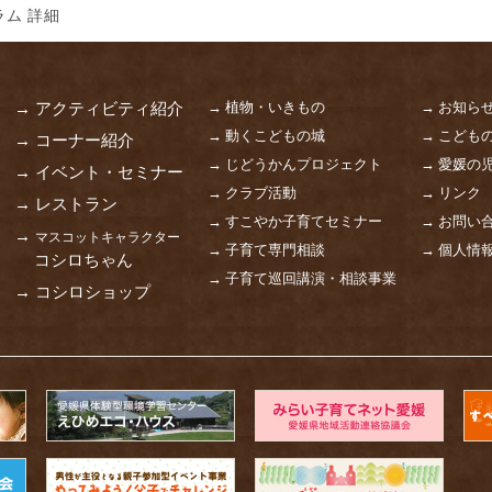
ム 詳細
→ 植物・いきもの
→ お知ら
→ アクティビティ紹介
→ 動くこどもの城
→ こども
→ コーナー紹介
→ じどうかんプロジェクト
→ 愛媛の
→ イベント・セミナー
→ クラブ活動
→ リンク
→ レストラン
→ すこやか子育てセミナー
→ お問い
→
マスコットキャラクター
→ 子育て専門相談
→ 個人情
コシロちゃん
→ 子育て巡回講演・相談事業
→ コシロショップ