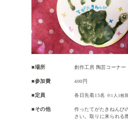
■場所
創作工房 陶芸コーナー
■参加費
400円
■定員
各日先着15名
※1人1枚
■その他
作ったてがたきねんび
さい。取りに来られる