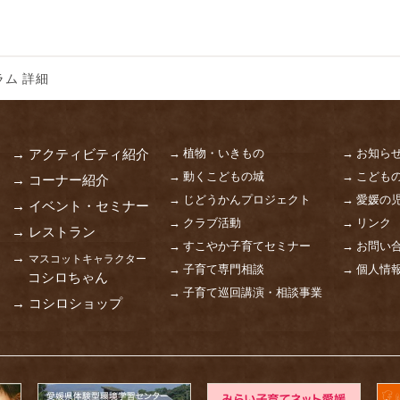
ム 詳細
→ 植物・いきもの
→ お知ら
→ アクティビティ紹介
→ 動くこどもの城
→ こども
→ コーナー紹介
→ じどうかんプロジェクト
→ 愛媛の
→ イベント・セミナー
→ クラブ活動
→ リンク
→ レストラン
→ すこやか子育てセミナー
→ お問い
→
マスコットキャラクター
→ 子育て専門相談
→ 個人情
コシロちゃん
→ 子育て巡回講演・相談事業
→ コシロショップ