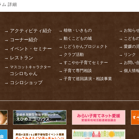
ム 詳細
→ 植物・いきもの
→ お知ら
→ アクティビティ紹介
→ 動くこどもの城
→ こども
→ コーナー紹介
→ じどうかんプロジェクト
→ 愛媛の
→ イベント・セミナー
→ クラブ活動
→ リンク
→ レストラン
→ すこやか子育てセミナー
→ お問い
→
マスコットキャラクター
→ 子育て専門相談
→ 個人情
コシロちゃん
→ 子育て巡回講演・相談事業
→ コシロショップ