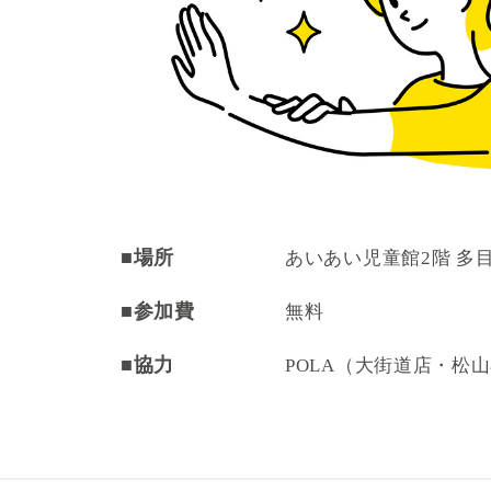
■場所
あいあい児童館2階 多
■参加費
無料
■協力
POLA（大街道店・松