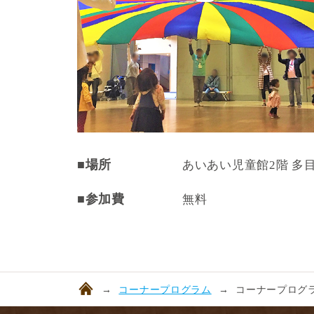
■場所
あいあい児童館2階 多
■参加費
無料
コーナープログラム
コーナープログラ