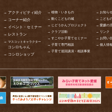
→ 植物・いきもの
→ お知ら
→ アクティビティ紹介
→ 動くこどもの城
→ こども
→ コーナー紹介
→ じどうかんプロジェクト
→ 愛媛の
→ イベント・セミナー
→ クラブ活動
→ リンク
→ レストラン
→ すこやか子育てセミナー
→ お問い
→
マスコットキャラクター
→ 子育て専門相談
→ 個人情
コシロちゃん
→ 子育て巡回講演・相談事業
→ コシロショップ