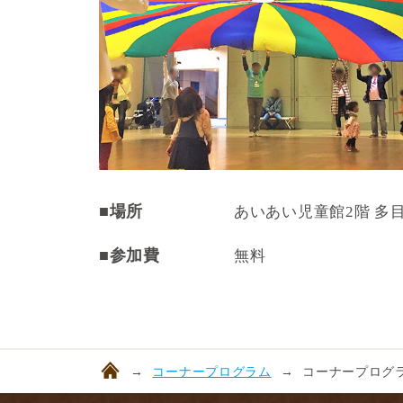
■場所
あいあい児童館2階 多
■参加費
無料
コーナープログラム
コーナープログラ