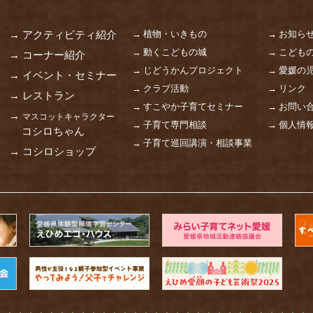
→ 植物・いきもの
→ お知ら
→ アクティビティ紹介
→ 動くこどもの城
→ こども
→ コーナー紹介
→ じどうかんプロジェクト
→ 愛媛の
→ イベント・セミナー
→ クラブ活動
→ リンク
→ レストラン
→ すこやか子育てセミナー
→ お問い
→
マスコットキャラクター
→ 子育て専門相談
→ 個人情
コシロちゃん
→ 子育て巡回講演・相談事業
→ コシロショップ