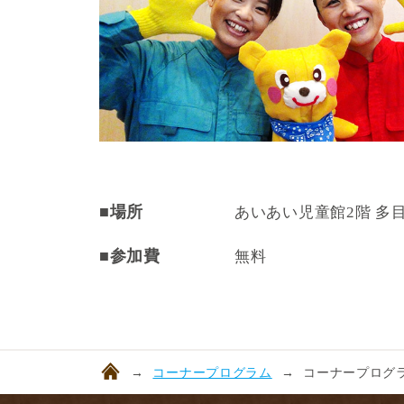
■場所
あいあい児童館2階 多
■参加費
無料
コーナープログラム
コーナープログラ