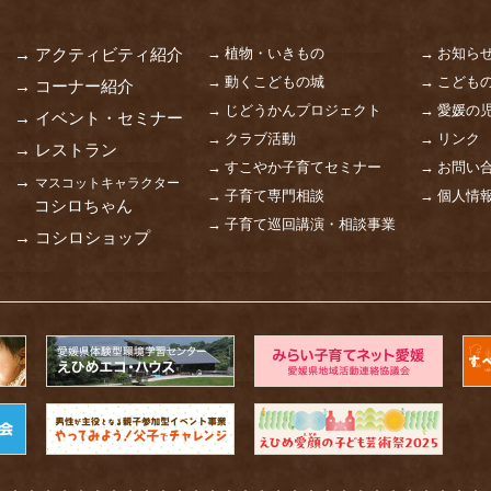
→ 植物・いきもの
→ お知ら
→ アクティビティ紹介
→ 動くこどもの城
→ こども
→ コーナー紹介
→ じどうかんプロジェクト
→ 愛媛の
→ イベント・セミナー
→ クラブ活動
→ リンク
→ レストラン
→ すこやか子育てセミナー
→ お問い
→
マスコットキャラクター
→ 子育て専門相談
→ 個人情
コシロちゃん
→ 子育て巡回講演・相談事業
→ コシロショップ