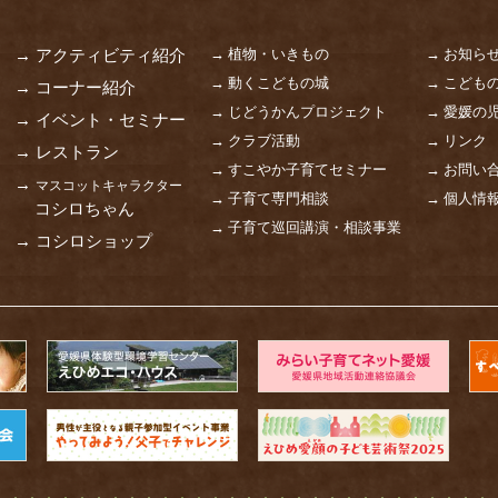
→ 植物・いきもの
→ お知ら
→ アクティビティ紹介
→ 動くこどもの城
→ こども
→ コーナー紹介
→ じどうかんプロジェクト
→ 愛媛の
→ イベント・セミナー
→ クラブ活動
→ リンク
→ レストラン
→ すこやか子育てセミナー
→ お問い
→
マスコットキャラクター
→ 子育て専門相談
→ 個人情
コシロちゃん
→ 子育て巡回講演・相談事業
→ コシロショップ