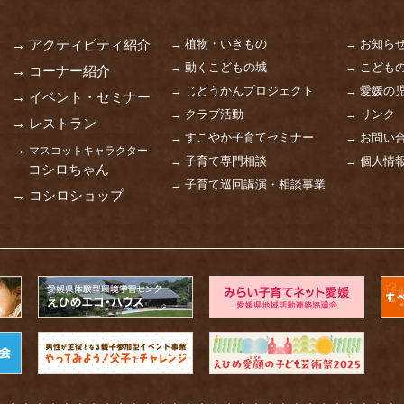
→ 植物・いきもの
→ お知ら
→ アクティビティ紹介
→ 動くこどもの城
→ こども
→ コーナー紹介
→ じどうかんプロジェクト
→ 愛媛の
→ イベント・セミナー
→ クラブ活動
→ リンク
→ レストラン
→ すこやか子育てセミナー
→ お問い
→
マスコットキャラクター
→ 子育て専門相談
→ 個人情
コシロちゃん
→ 子育て巡回講演・相談事業
→ コシロショップ