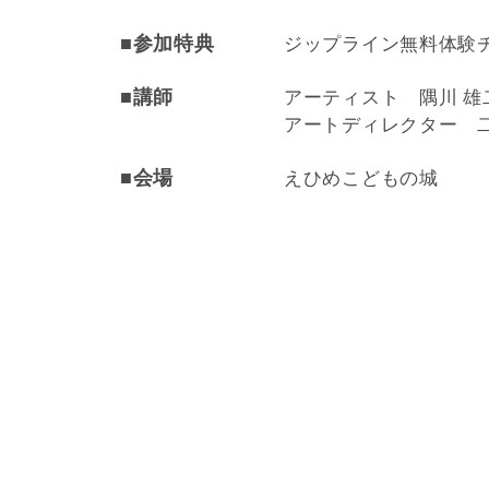
■参加特典
ジップライン無料体験
■講師
アーティスト 隅川 雄
アートディレクター 二
■会場
えひめこどもの城