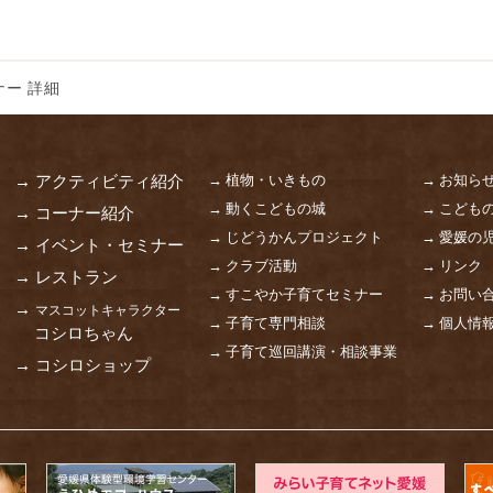
ー 詳細
→ 植物・いきもの
→ お知ら
→ アクティビティ紹介
→ 動くこどもの城
→ こども
→ コーナー紹介
→ じどうかんプロジェクト
→ 愛媛の
→ イベント・セミナー
→ クラブ活動
→ リンク
→ レストラン
→ すこやか子育てセミナー
→ お問い
→
マスコットキャラクター
→ 子育て専門相談
→ 個人情
コシロちゃん
→ 子育て巡回講演・相談事業
→ コシロショップ