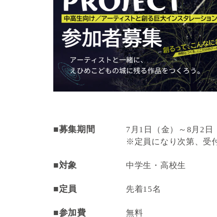
■募集期間
7月1日（金）～8月2
※定員になり次第、受
■対象
中学生・高校生
■定員
先着15名
■参加費
無料