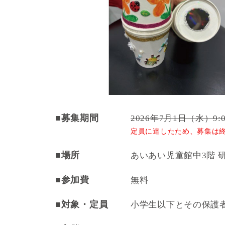
■募集期間
2026年7月1日（水）9:
定員に達したため、募集は
■場所
あいあい児童館中3階 
■参加費
無料
■対象・定員
小学生以下とその保護