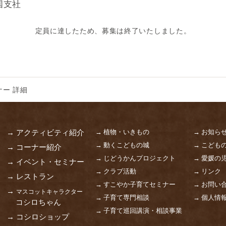
国支社
定員に達したため、募集は終了いたしました。
ー 詳細
→ 植物・いきもの
→ お知ら
→ アクティビティ紹介
→ 動くこどもの城
→ こども
→ コーナー紹介
→ じどうかんプロジェクト
→ 愛媛の
→ イベント・セミナー
→ クラブ活動
→ リンク
→ レストラン
→ すこやか子育てセミナー
→ お問い
→
マスコットキャラクター
→ 子育て専門相談
→ 個人情
コシロちゃん
→ 子育て巡回講演・相談事業
→ コシロショップ