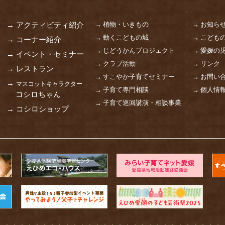
→ 植物・いきもの
→ お知ら
→ アクティビティ紹介
→ 動くこどもの城
→ こども
→ コーナー紹介
→ じどうかんプロジェクト
→ 愛媛の
→ イベント・セミナー
→ クラブ活動
→ リンク
→ レストラン
→ すこやか子育てセミナー
→ お問い
→
マスコットキャラクター
→ 子育て専門相談
→ 個人情
コシロちゃん
→ 子育て巡回講演・相談事業
→ コシロショップ