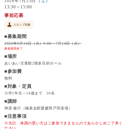
7月25日（
土
）
2026年
13:30～15:00
事前応募
スタンプ対象
■募集期間
2026年6月16日（火）9:00～7月14日（火）
募集期間終了
■場所
あいあい児童館2階多目的ホール
■参加費
無料
■対象・定員
小学1年生～18歳まで 30名
■講師
神原 敏行（極真会館愛媛県戸田道場）
■注意事項
※当日、体調の悪い方はご参加できませんのであらかじめご了承く
ださい。