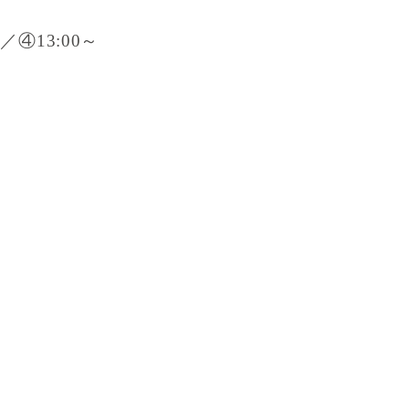
～／④13:00～