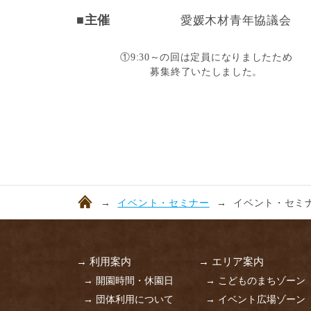
■主催
愛媛木材青年協議会
①9:30～の回は定員になりましたため
募集終了いたしました。
イベント・セミナー
イベント・セミナ
→ 利用案内
→ エリア案内
→ 開園時間・休園日
→ こどものまちゾーン
→ 団体利用について
→ イベント広場ゾーン