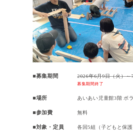
■募集期間
2026年6月9日（火）
募集期間終了
■場所
あいあい児童館3階 ボ
■参加費
無料
■対象・定員
各回5組（子どもと保護