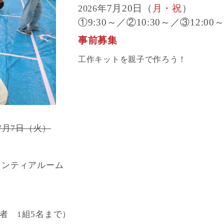
7月20日（
月・祝
）
2026年
①9:30～／②10:30～／③12:00
事前募集
工作キットを親子で作ろう！
～7月7日（火）
ランティアルーム
者 1組5名まで）