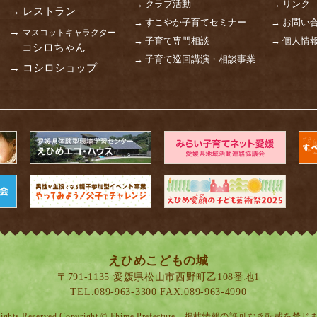
→ クラブ活動
→ リンク
→ レストラン
→ すこやか子育てセミナー
→ お問い
→
マスコットキャラクター
→ 子育て専門相談
→ 個人情
コシロちゃん
→ 子育て巡回講演・相談事業
→ コシロショップ
えひめこどもの城
〒791-1135 愛媛県松山市西野町乙108番地1
TEL.
089-963-3300
FAX.089-963-4990
 Rights Reserved Copyright © Ehime Prefecture 掲載情報の許可なき転載を禁