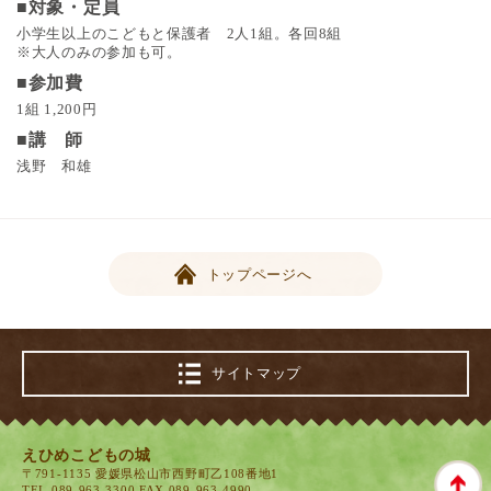
■対象・定員
小学生以上のこどもと保護者 2人1組。各回8組
※大人のみの参加も可。
■参加費
1組 1,200円
■講 師
浅野 和雄
トップページへ
サイトマップ
えひめこどもの城
〒791-1135 愛媛県松山市西野町乙108番地1
TEL.
089-963-3300
FAX.089-963-4990