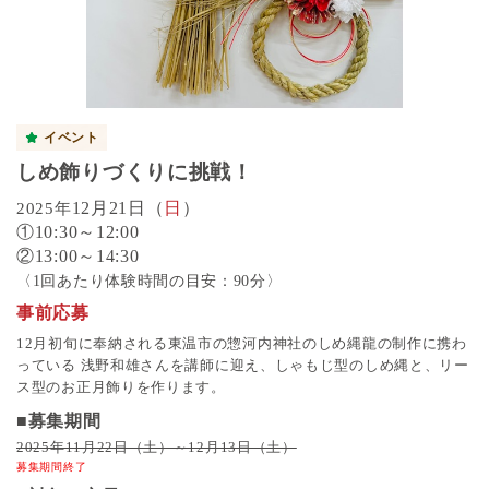
イベント
しめ飾りづくりに挑戦！
12月21日（
日
）
2025年
①10:30～12:00
②13:00～14:30
〈1回あたり体験時間の目安：90分〉
事前応募
12月初旬に奉納される東温市の惣河内神社のしめ縄龍の制作に携わ
っている
浅野和雄さんを講師に迎え、しゃもじ型のしめ縄と、リー
ス型のお正月飾りを
作ります。
■募集期間
2025年11月22日（土）～12月13日（土）
募集期間終了