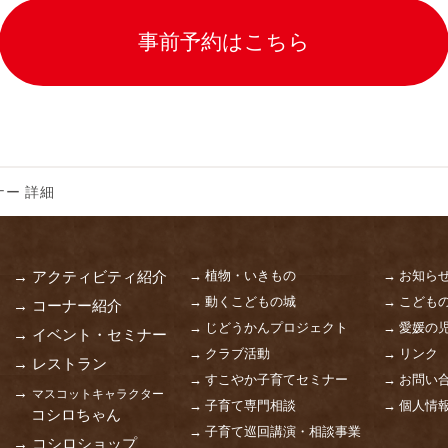
事前予約はこちら
ー 詳細
→ 植物・いきもの
→ お知ら
→ アクティビティ紹介
→ 動くこどもの城
→ こども
→ コーナー紹介
→ じどうかんプロジェクト
→ 愛媛の
→ イベント・セミナー
→ クラブ活動
→ リンク
→ レストラン
→ すこやか子育てセミナー
→ お問い
→
マスコットキャラクター
→ 子育て専門相談
→ 個人情
コシロちゃん
→ 子育て巡回講演・相談事業
→ コシロショップ