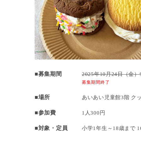
■募集期間
2025年10月24日（金）
募集期間終了
■場所
あいあい児童館3階 ク
■参加費
1人300円
■対象・定員
小学1年生～18歳まで 