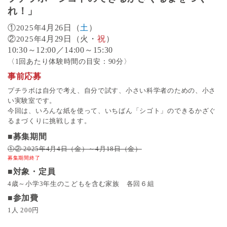
れ！」
①
4月26日（
土
）
2025年
②
4月29日（火・
祝
）
2025年
10:30～12:00／14:00～15:30
〈1回あたり体験時間の目安：90分〉
事前応募
プチラボは自分で考え、自分で試す、小さい科学者のための、小さ
い実験室です。
今回は、いろんな紙を使って、いちばん「シゴト」のできるかざぐ
るまづくりに挑戦します。
■募集期間
①② 2025年4月4日（金）～4月18日（金）
募集期間終了
■対象・定員
4歳～小学3年生のこどもを含む家族 各回６組
■参加費
1人 200円