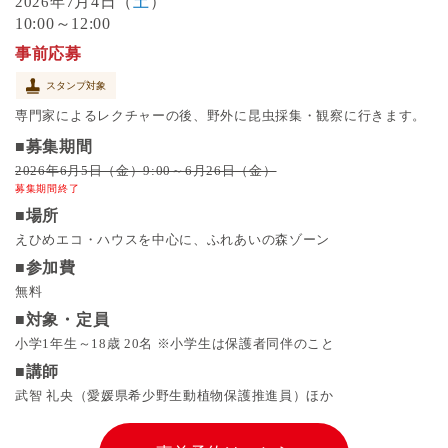
7月4日（
土
）
2026年
10:00～12:00
事前応募
スタンプ対象
専門家によるレクチャーの後、野外に昆虫採集・観察に行きます。
■募集期間
2026年6月5日（金）9:00～6月26日（金）
募集期間終了
■場所
えひめエコ・ハウスを中心に、ふれあいの森ゾーン
■参加費
無料
■対象・定員
小学1年生～18歳 20名 ※小学生は保護者同伴のこと
■講師
武智 礼央（愛媛県希少野生動植物保護推進員）ほか