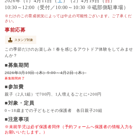
（1）4月11日（
土
）（2）4月19日（
日
）
2026年
10:30～12:00（受付／10:00～10:30 ※砥部側駐車場）
※たけのこの育成状況によっては中止の可能性ございます。ご了承くだ
さい。
事前応募
スタンプ対象
この季節だけのお楽しみ！春を感じるアウトドア体験をしてみませ
んか？
■募集期間
2026年3月19日（木）9:00～4月2日（木）
募集期間終了
■参加費
親子（2人1組）で700円、1人増えるごとに+200円
■対象・定員
0～18歳までの子どもとその保護者 各日親子20組
■注意事項
※未就学児は必ず保護者同伴（予約フォームへ保護者の情報入力を
お願いいたします。）